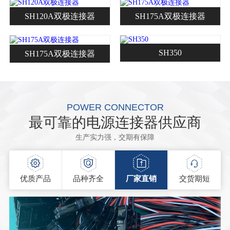
SH120A双极连接器
SH175A双极连接器
SH350
SH175A双极连接器
POWER CONNECTOR
最可靠的电源连接器供应商
生产实力强，交期有保障
优质产品
品种齐全
厂家直销
交货期短